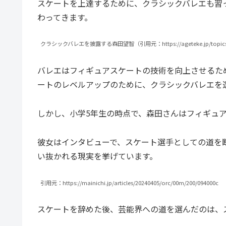
スケートを上達するために、クラシックバレエも習
わってきます。
クラシックバレエを披露する森田望智（引用元：https://ageteke.jp/topics/34
バレエはフィギュアスケートの技術を向上させるた
ートのレベルアップのために、クラシックバレエを
しかし、小学5年生の時点で、森田さんはフィギュ
彼女はインタビューで、スケート選手としての道を
い抜かれる現実を挙げています。
引用元：https://mainichi.jp/articles/20240405/orc/00m/200/094000c
スケートを辞めた後、芸能界への道を選んだのは、