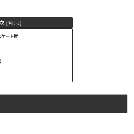
次
スケート歴
話