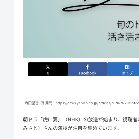
X
Facebook
はてブ
森田望智（引用元：https://news.yahoo.co.jp/articles/c6282d72079965e
朝ドラ「虎に翼」（NHK）の放送が始まり、視聴
みさと）さんの演技が注目を集めています。