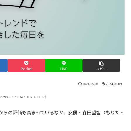
Pocket
LINE
コピー
2024.05.03
2024.06.09
be999871c91b7a68376638517）
者からの評価も高まっているなか、女優・森田望智（もりた・