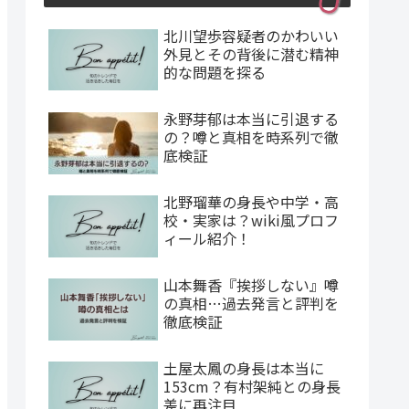
北川望歩容疑者のかわいい
外見とその背後に潜む精神
的な問題を探る
永野芽郁は本当に引退する
の？噂と真相を時系列で徹
底検証
北野瑠華の身長や中学・高
校・実家は？wiki風プロフ
ィール紹介！
山本舞香『挨拶しない』噂
の真相…過去発言と評判を
徹底検証
土屋太鳳の身長は本当に
153cm？有村架純との身長
差に再注目