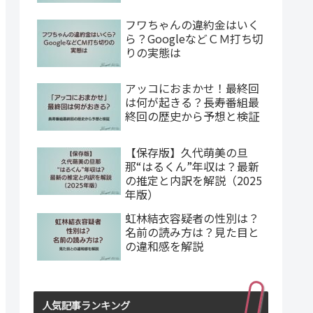
フワちゃんの違約金はいく
ら？GoogleなどＣＭ打ち切
りの実態は
アッコにおまかせ！最終回
は何が起きる？長寿番組最
終回の歴史から予想と検証
【保存版】久代萌美の旦
那“はるくん”年収は？最新
の推定と内訳を解説（2025
年版）
虹林結衣容疑者の性別は？
名前の読み方は？見た目と
の違和感を解説
人気記事ランキング