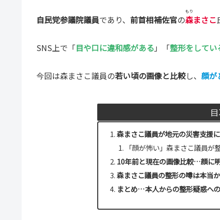
もり
自民党参議院議員
であり、
前首相補佐官
の
森
まさこ
SNS上で「
目や口に違和感がある
」「
整形をしてい
今回は森まさこ議員の
若い頃の画像と比較
し、
顔が
目
森まさこ議員が地元の災害支援
「顔が怖い」森まさこ議員が
10年前と現在の画像比較…顔に
森まさこ議員の整形の噂は本当
まとめ…本人からの整形疑惑へ