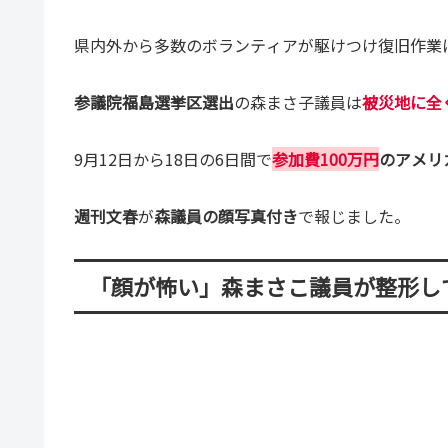
県内外から多数のボランティアが駆けつけ復旧作業
参議院福島選挙区選出
の森まさ子議員は
被災地に全
9月12日から18日の6日間で
参加費100万円
のアメリ
週刊文春
が
森議員の顔写真付き
で報じました。
「顔が怖い」森まさこ議員が整形し