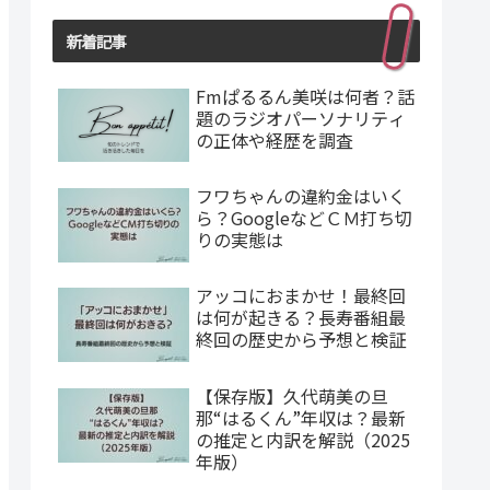
新着記事
Fmぱるるん美咲は何者？話
題のラジオパーソナリティ
の正体や経歴を調査
フワちゃんの違約金はいく
ら？GoogleなどＣＭ打ち切
りの実態は
アッコにおまかせ！最終回
は何が起きる？長寿番組最
終回の歴史から予想と検証
【保存版】久代萌美の旦
那“はるくん”年収は？最新
の推定と内訳を解説（2025
年版）