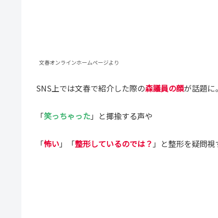
文春オンラインホームページより
SNS上では文春で紹介した際の
森議員の顔
が話題に
「
笑っちゃった
」と揶揄する声や
「
怖い
」「
整形しているのでは？
」と整形を疑問視