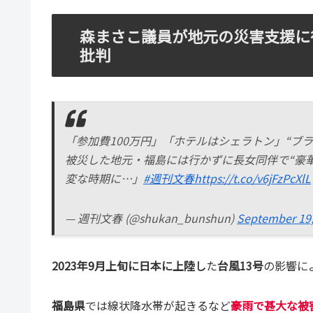
森まさこ議員が地元の災害支援に
批判
「参加費100万円」「ホテルはシェラトン」“ブラ
被災した地元・福島には行かずに長女同伴で“豪
変な時期に…」
#週刊文春
https://t.co/v6jFzPcXlL
— 週刊文春 (@shukan_bunshun)
September 19,
2023年9月上旬に日本に上陸し
た
台風13号
の影響に
福島県
では線状降水帯が起きるなど
豪雨で甚大な被