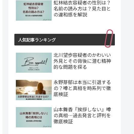
虹林結衣容疑者の性別は？
名前の読み方は？見た目と
の違和感を解説
人気記事ランキング
北川望歩容疑者のかわいい
外見とその背後に潜む精神
的な問題を探る
永野芽郁は本当に引退する
の？噂と真相を時系列で徹
底検証
山本舞香『挨拶しない』噂
の真相…過去発言と評判を
徹底検証