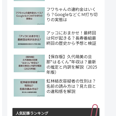
フワちゃんの違約金はいく
ら？GoogleなどＣＭ打ち切
りの実態は
アッコにおまかせ！最終回
は何が起きる？長寿番組最
終回の歴史から予想と検証
【保存版】久代萌美の旦
那“はるくん”年収は？最新
の推定と内訳を解説（2025
年版）
虹林結衣容疑者の性別は？
名前の読み方は？見た目と
の違和感を解説
人気記事ランキング