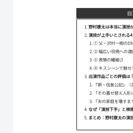
目
野村康太は本当に演技
演技が上手いとされる4
① 父・沢村一樹のD
② 幅広い役柄への適
③ 表情の繊細さ
④ キスシーンで魅せ
出演作品ごとの評価は
『新・信長公記』（2
『その着せ替え人形は
『夫の家庭を壊すまで
なぜ「演技下手」と検
まとめ：野村康太の演