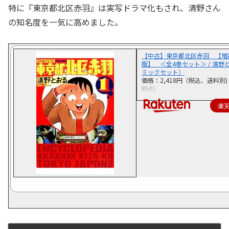
特に『東京都北区赤羽』は実写ドラマ化もされ、清野さん
の知名度を一気に高めました。
【中古】東京都北区赤羽 【増
版】 ＜全4巻セット＞ / 清野
ミックセット）
価格：2,418円（税込、送料別)
時点)
楽