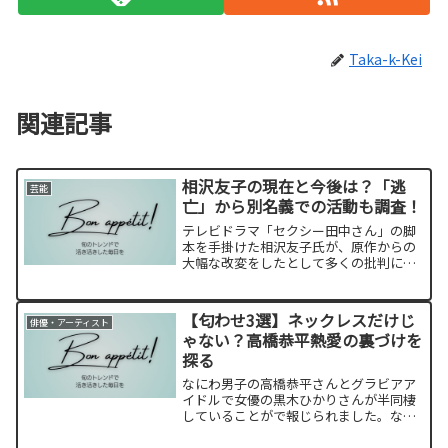
Taka-k-Kei
関連記事
相沢友子の現在と今後は？「逃
芸能
亡」から別名義での活動も調査！
テレビドラマ「セクシー田中さん」の脚
本を手掛けた相沢友子氏が、原作からの
大幅な改変をしたとして多くの批判にさ
らされました。現在の彼女の状況につい
て多くの人々が関心を寄せています。相
沢友子氏の現在の活動や、別名義での活
【匂わせ3選】ネックレスだけじ
俳優・アーティスト
動について調査しました。
ゃない？高橋恭平熱愛の裏づけを
探る
なにわ男子の高橋恭平さんとグラビアア
イドルで女優の黒木ひかりさんが半同棲
していることがで報じられました。なに
わ男子では西畑大吾さん、長尾謙杜さん
に続く3人目の熱愛報道！何がきっかけで