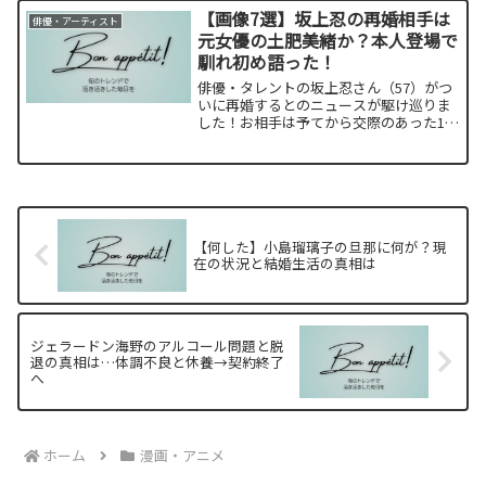
判がなぜ続いているのか調べてみまし
【画像7選】坂上忍の再婚相手は
俳優・アーティスト
た。
元女優の土肥美緒か？本人登場で
馴れ初め語った！
俳優・タレントの坂上忍さん（57）がつ
いに再婚するとのニュースが駆け巡りま
した！お相手は予てから交際のあった14
歳年下の女性と公表されていますがどん
な人なのでしょうか？また交際のキッカ
ケとは？調べてみました！
【何した】小島瑠璃子の旦那に何が？現
在の状況と結婚生活の真相は
ジェラードン海野のアルコール問題と脱
退の真相は…体調不良と休養→契約終了
へ
ホーム
漫画・アニメ