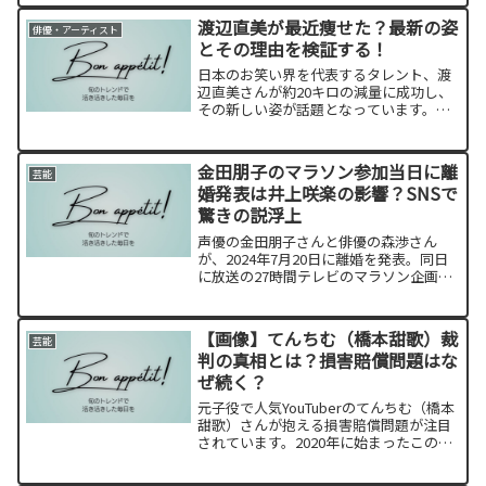
わかったのでしょうか？調べてみまし
渡辺直美が最近痩せた？最新の姿
俳優・アーティスト
た！
とその理由を検証する！
日本のお笑い界を代表するタレント、渡
辺直美さんが約20キロの減量に成功し、
その新しい姿が話題となっています。な
ぜ彼女がこれほどまでに痩せたのかを最
新の写真と共に探っていきます。ファン
の声や彼女のダイエット方法についても
金田朋子のマラソン参加当日に離
芸能
詳しく見ていきましょう。
婚発表は井上咲楽の影響？SNSで
驚きの説浮上
声優の金田朋子さんと俳優の森渉さん
が、2024年7月20日に離婚を発表。同日
に放送の27時間テレビのマラソン企画に
2人揃って登場し、SNSでは驚きの声が
続々。井上咲楽さんの話題に触れないた
めの発表では？との驚きの説も浮上して
【画像】てんちむ（橋本甜歌）裁
芸能
います。
判の真相とは？損害賠償問題はな
ぜ続く？
元子役で人気YouTuberのてんちむ（橋本
甜歌）さんが抱える損害賠償問題が注目
されています。2020年に始まったこの問
題は、返金希望者への対応は完了したも
のの、企業との訴訟が続いています。裁