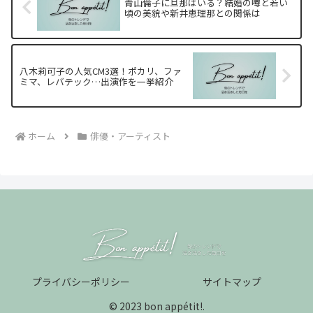
青山倫子に旦那はいる？結婚の噂と若い
頃の美貌や新井恵理那との関係は
八木莉可子の人気CM3選！ポカリ、ファ
ミマ、レバテック…出演作を一挙紹介
ホーム
俳優・アーティスト
プライバシーポリシー
サイトマップ
© 2023 bon appétit!.