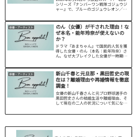
シリーズ『ナンバーワン戦隊ゴジュウジ
ャー』で、ブルーのゴジュウレオン／百
夜陸王（びゃくや・りくお）役を務める
ことで話題の鈴木秀脩さん。彼のプロフ
ィールやこれまでの出演作について詳し
のん（女優）が干された理由！な
俳優・アーティスト
く紹介します。
ぜ本名・能年玲奈が使えないの
か？
ドラマ『あまちゃん』で国民的人気を獲
得した女優・のん（本名：能年玲奈）さ
ん。なぜ大ブレイクした女優が一時期メ
ディアから消え、本名まで使用できなく
なったのか？のんさんの干された理由、
改名の背景、そして完全復帰の兆しまで
新山千春と元旦那・黒田哲史の現
俳優・アーティスト
解説していきます。
在は？離婚理由や再婚情報を徹底
調査！
女優の新山千春さんと元プロ野球選手の
黒田哲史さんの結婚生活や離婚理由、そ
して現在の二人の状況について気になる
方も多いのではないでしょうか。お二人
の馴れ初めから離婚理由、そしてそれぞ
れの現在の状況について詳しく掘り下げ
てみました。