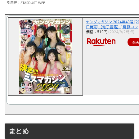
引用元：STARDUST WEB
ヤングマガジン 2024年40号 [2
日発売]【電子書籍】[ 蘇募ロウ 
価格：510円
(2024/9/2時点)
楽
まとめ