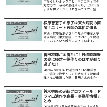
可愛らしいルックスと、バラエティでの
対応力で「令和の最強ギャル」といわれ
ます今井アンジェリカさんですが、整形
疑惑が上がっています。今井さんが本当
に整形しているかどうか？過去の画像や
動画、すっぴんの時と比較して検証しま
松原智恵子の息子は東大病院の医
俳優・アーティスト
す！
師！エリート医師の真相に迫る
女優・松原智恵子さんの息子が東京大学
附属病院（東大病院）で医師として勤務
しているという噂が広まっています。そ
の真相について調査しました。
菅田将暉が金眉毛に！FNS歌謡祭
俳優・アーティスト
の姿に唖然…役作りのはずが剃り
過ぎた!?
2024年7月3日に放送されたFNS歌謡祭
で、俳優で歌手としても活躍する菅田将
暉さんが出演した際、菅田さんの金色に
染められた眉毛が視聴者の間で大きな話
題となりました。菅田将暉さんの金眉毛
についての背景や、SNS上の反応をまと
鈴木秀脩のwikiプロフィール！ド
ナンバーワン戦隊ゴジュウジャー
めました。
ラマ出演作や身長・事務所情報ま
とめ
2025年2月16日から放送のスーパー戦隊