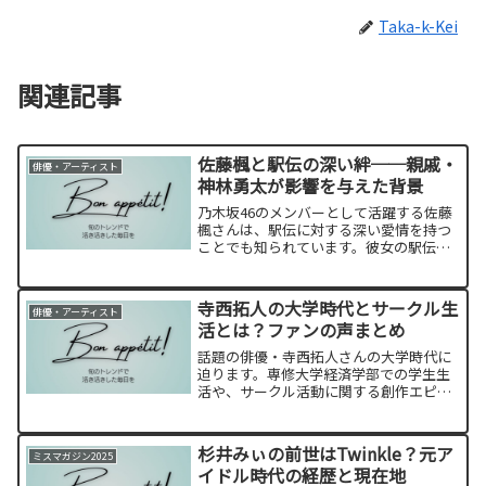
Taka-k-Kei
関連記事
佐藤楓と駅伝の深い絆──親戚・
俳優・アーティスト
神林勇太が影響を与えた背景
乃木坂46のメンバーとして活躍する佐藤
楓さんは、駅伝に対する深い愛情を持つ
ことでも知られています。彼女の駅伝好
きの背景には、親戚である青山学院大学
の元駅伝キャプテン・神林勇太選手の存
在がありました。
寺西拓人の大学時代とサークル生
俳優・アーティスト
活とは？ファンの声まとめ
話題の俳優・寺西拓人さんの大学時代に
迫ります。専修大学経済学部での学生生
活や、サークル活動に関する創作エピソ
ードまでをご紹介します。
杉井みぃの前世はTwinkle？元ア
ミスマガジン2025
イドル時代の経歴と現在地