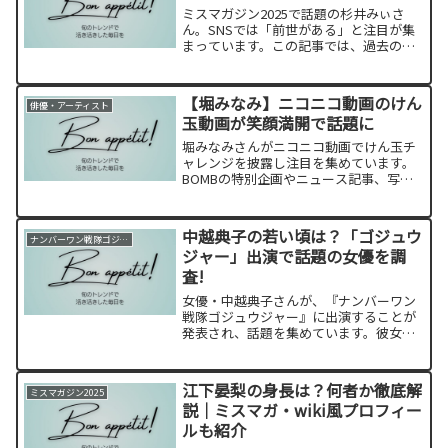
ミスマガジン2025で話題の杉井みぃさ
ん。SNSでは「前世がある」と注目が集
まっています。この記事では、過去の活
動歴や“Twinkle”時代の姿、そして現在の
活躍までをご紹介します。
【堀みなみ】ニコニコ動画のけん
俳優・アーティスト
玉動画が笑顔満開で話題に
堀みなみさんがニコニコ動画でけん玉チ
ャレンジを披露し注目を集めています。
BOMBの特別企画やニュース記事、写真
集情報などを一挙紹介！
中越典子の若い頃は？「ゴジュウ
ナンバーワン戦隊ゴジュウジャー
ジャー」出演で話題の女優を調
査!
女優・中越典子さんが、『ナンバーワン
戦隊ゴジュウジャー』に出演することが
発表され、話題を集めています。彼女の
若い頃の活躍や出演作品について振り返
りながら、今も輝き続ける魅力に迫りま
す。
江下晏梨の身長は？何者か徹底解
ミスマガジン2025
説｜ミスマガ・wiki風プロフィー
ルも紹介