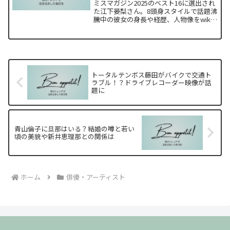
ミスマガジン2025のベスト16に選出され
た江下晏梨さん。8頭身スタイルで話題沸
騰中の彼女の身長や経歴、人物像をwiki
風に紹介します。
トータルテンボス藤田がバイクで交通ト
ラブル！？ドライブレコーダー映像が話
題に
青山倫子に旦那はいる？結婚の噂と若い
頃の美貌や新井恵理那との関係は
ホーム
俳優・アーティスト