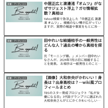
中居正広と渡邊渚『オムツ』がな
俳優・アーティスト
ぜサジェスト浮上？ガセ情報拡
散？真相は
Yahoo!検索で急浮上した「中居正広 渡邊
渚 オムツ」。根拠のない噂が広がってい
ますが、実際の報道や事実をもとに冷静
に整理しました。
田中れいな結婚相手の一般男性は
俳優・アーティスト
どんな人？過去の噂から真相を探
る
元「モーニング娘。」メンバー田中れい
なさんが、2024年7月15日に結婚するこ
とを発表。 お相手は一般男性とのことで
すがどんな人なのでしょうか？田中さん
の過去の恋愛や噂された相手について紹
介しつつ、結婚相手について推測してみ
【画像】大和奈央がかわいい！身
俳優・アーティスト
ます。
長は？出身高校は？…wiki風プロ
フィールまとめ
TBSのスター育成プロジェクト「私が女
優になる日」3代目グランプリに選ばれた
大和奈央さんがとにかくかわいらしい！
と話題になっています。女優の世界に羽