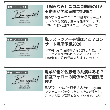
ばたく16歳の詳しいプロフィールや経歴
をまとめてみました！
【堀みなみ】ニコニコ動画のけん
俳優・アーティスト
玉動画が笑顔満開で話題に
堀みなみさんがニコニコ動画でけん玉チ
ャレンジを披露し注目を集めています。
BOMBの特別企画やニュース記事、写真
集情報などを一挙紹介！
嵐ラストツアー会場はどこ？コン
俳優・アーティスト
サート場所予想2026
2026年5月で活動終了を発表した嵐。フ
ァンとの最後の時間を彩るラストツアー
の開催地に注目が集まります。予想され
る会場を徹底検証！
亀梨和也と佐藤健の共演はある？
俳優・アーティスト
相互フォローの関係から可能性を
探る
亀梨和也さんが佐藤健さんをInstagram
でフォローバックしたことをXで報告し、
ファンの間で話題となっています。2人の
関係性や今後の共演の可能性を徹底検証
します。